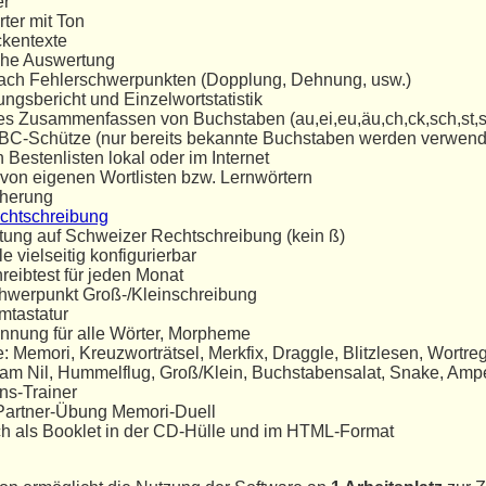
er
ter mit Ton
kentexte
sche Auswertung
ch Fehlerschwerpunkten (Dopplung, Dehnung, usw.)
ungsbericht und Einzelwortstatistik
es Zusammenfassen von Buchstaben (au,ei,eu,äu,ch,ck,sch,st,s
C-Schütze (nur bereits bekannte Buchstaben werden verwend
n Bestenlisten lokal oder im Internet
von eigenen Wortlisten bzw. Lernwörtern
cherung
chtschreibung
ung auf Schweizer Rechtschreibung (kein ß)
le vielseitig konfigurierbar
reibtest für jeden Monat
hwerpunkt Groß-/Kleinschreibung
mtastatur
ennung für alle Wörter, Morpheme
: Memori, Kreuzworträtsel, Merkfix, Draggle, Blitzlesen, Wortreg
 am Nil, Hummelflug, Groß/Klein, Buchstabensalat, Snake, Ampe
ns-Trainer
-Partner-Übung Memori-Duell
 als Booklet in der CD-Hülle und im HTML-Format