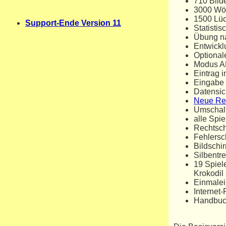
710 Bild
3000 Wör
1500 Lüc
Support-Ende Version 11
Statisti
Übung na
Entwickl
Optional
Modus AB
Eintrag i
Eingabe 
Datensi
Neue Re
Umschalt
alle Spie
Rechtsch
Fehlersc
Bildschir
Silbentr
19 Spiele
Krokodil
Einmalei
Internet
Handbuch