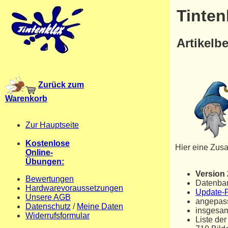
Tinten
Artikelb
Zurück zum
Warenkorb
Zur Hauptseite
Kostenlose
Hier eine Zus
Online-
Übungen:
Version
Bewertungen
Datenban
Hardwarevoraussetzungen
Update-F
Unsere AGB
angepass
Datenschutz
/
Meine Daten
insgesam
Widerrufsformular
Liste de