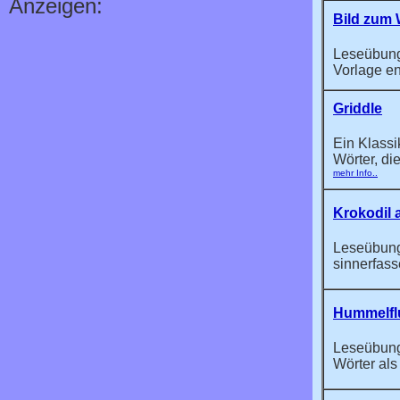
Anzeigen:
Bild zum 
Leseübung.
Vorlage en
Griddle
Ein Klass
Wörter, di
mehr Info..
Krokodil 
Leseübung
sinnerfass
Hummelfl
Leseübung,
Wörter als