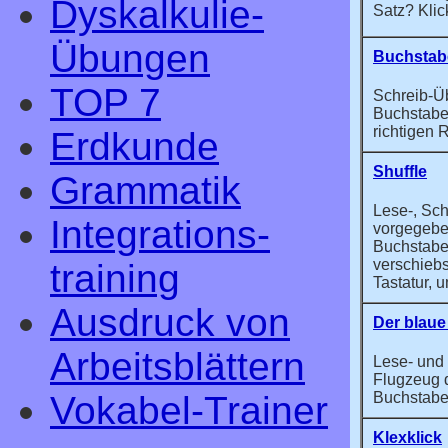
Dyskalkulie-
Satz? Kli
Übungen
Buchstab
TOP 7
Schreib-Üb
Buchstabe
richtigen 
Erdkunde
Shuffle
Grammatik
Lese-, Sc
Integrations­
vorgegebe
Buchstaben
verschiebs
training
Tastatur, 
Ausdruck von
Der blaue
Arbeits­blättern
Lese- und
Flugzeug d
Buchstabe
Vokabel-Trainer
Klexklick