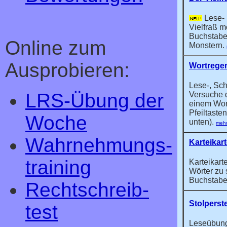
Lese- 
Vielfraß m
Buchstabe
Online zum
Monstern.
Ausprobieren:
Wortrege
Lese-, Sch
LRS-Übung der
Versuche 
einem Wor
Pfeiltaste
Woche
unten).
mehr
Wahrnehmungs­
Karteikar
training
Karteikart
Wörter zu 
Buchstabe
Rechtschreib­
Stolperst
test
Leseübung.