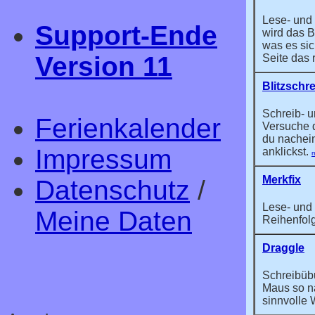
Lese- und
Support-Ende
wird das B
was es sic
Version 11
Seite das 
Blitzschre
Schreib- 
Ferien­kalender
Versuche 
du nachein
Impressum
anklickst.
m
Merkfix
Datenschutz
/
Lese- und 
Meine Daten
Reihenfol
Draggle
Schreibüb
Maus so n
sinnvolle 