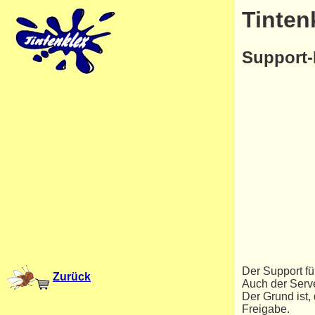
Tinten
Support-
Der Support fü
Zurück
Auch der Serve
Der Grund ist,
Freigabe.