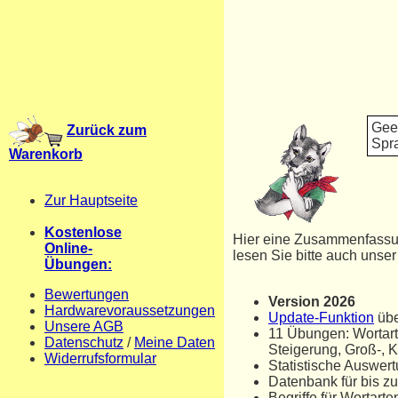
Geei
Zurück zum
Spra
Warenkorb
Zur Hauptseite
Kostenlose
Hier eine Zusammenfassun
Online-
lesen Sie bitte auch unse
Übungen:
Bewertungen
Version 2026
Hardwarevoraussetzungen
Update-Funktion
übe
Unsere AGB
11 Übungen: Wortarte
Datenschutz
/
Meine Daten
Steigerung, Groß-, K
Widerrufsformular
Statistische Auswer
Datenbank für bis zu
Begriffe für Wortart