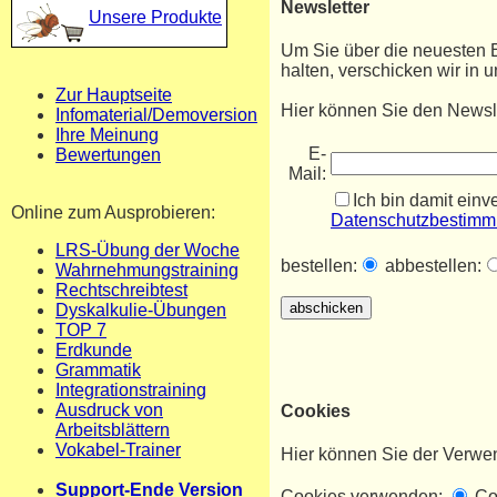
Newsletter
Unsere Produkte
Um Sie über die neuesten 
halten, verschicken wir in
Zur Hauptseite
Hier können Sie den Newsle
Infomaterial/Demoversion
Ihre Meinung
E-
Bewertungen
Mail:
Ich bin damit ein
Online zum Ausprobieren:
Datenschutzbestim
LRS-Übung der Woche
bestellen:
abbestellen:
Wahrnehmungstraining
Rechtschreibtest
Dyskalkulie-Übungen
TOP 7
Erdkunde
Grammatik
Integrationstraining
Ausdruck von
Cookies
Arbeitsblättern
Vokabel-Trainer
Hier können Sie der Verwe
Support-Ende Version
Cookies verwenden:
Coo