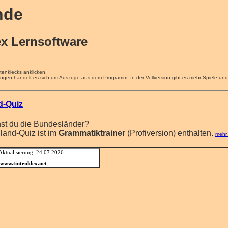
nde
ex Lernsoftware
tenklecks anklicken.
ngen handelt es sich um Auszüge aus dem Programm. In der Vollversion gibt es mehr Spiele und al
d-Quiz
nst du die Bundesländer?
land-Quiz ist im
Grammatiktrainer
(Profiversion) enthalten.
mehr 
 Aktualisierung: 24.07.2026
www.tintenklex.net