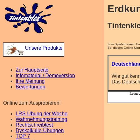
Erdku
Tintenkl
Zum Spielen einen Tin
Unsere Produkte
Bei diesen Online-Übu
Deutschlan
Zur Hauptseite
Infomaterial / Demoversion
Wie gut ken
Ihre Meinung
Das Deutsch
Bewertungen
Letzte
Online zum Ausprobieren:
LRS-Übung der Woche
Wahrnehmungs­training
Rechtschreib­test
Dyskalkulie-Übungen
TOP 7